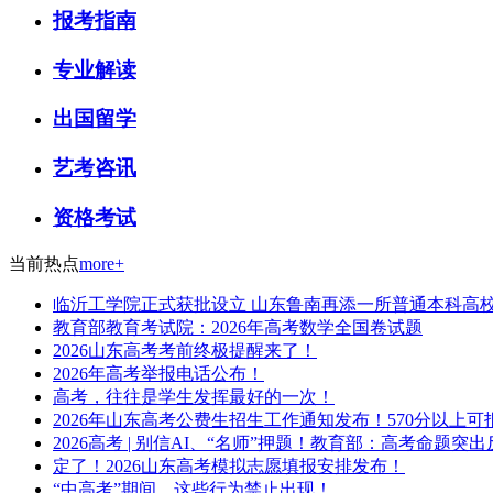
报考指南
专业解读
出国留学
艺考咨讯
资格考试
当前热点
more+
临沂工学院正式获批设立 山东鲁南再添一所普通本科高
教育部教育考试院：2026年高考数学全国卷试题
2026山东高考考前终极提醒来了！
2026年高考举报电话公布！
高考，往往是学生发挥最好的一次！
2026年山东高考公费生招生工作通知发布！570分以上可
2026高考 | 别信AI、“名师”押题！教育部：高考命
定了！2026山东高考模拟志愿填报安排发布！
“中高考”期间，这些行为禁止出现！