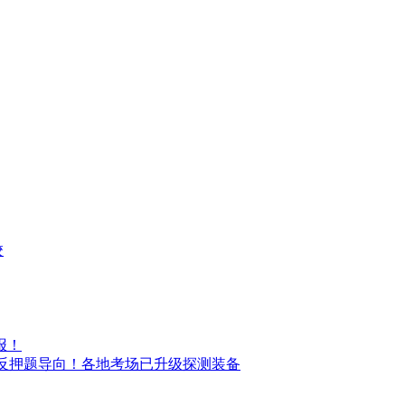
校
报！
题突出反押题导向！各地考场已升级探测装备