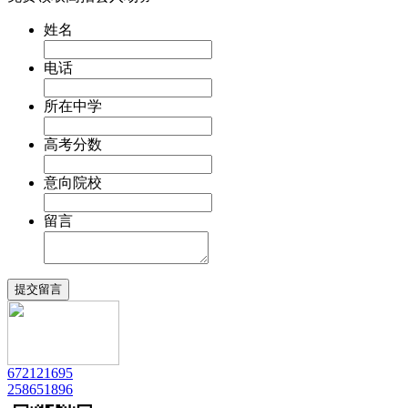
姓名
电话
所在中学
高考分数
意向院校
留言
672121695
258651896