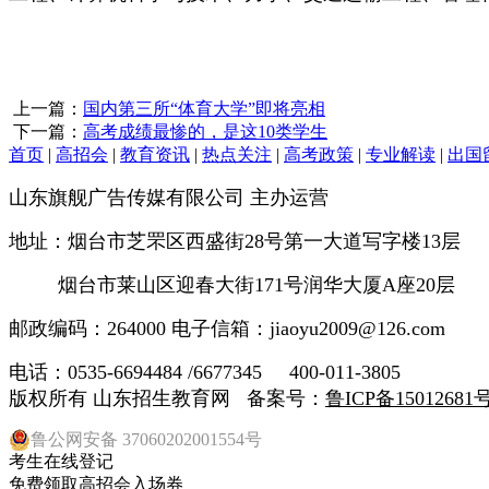
上一篇：
国内第三所“体育大学”即将亮相
下一篇：
高考成绩最惨的，是这10类学生
首页
|
高招会
|
教育资讯
|
热点关注
|
高考政策
|
专业解读
|
出国
山东旗舰广告传媒有限公司 主办运营
地址：烟台市芝罘区西盛街28号第一大道写字楼13层
烟台市莱山区迎春大街171号润华大厦A座20层
邮政编码：264000 电子信箱：jiaoyu2009@126.com
电话：0535-6694484 /6677345 400-011-3805
版权所有 山东招生教育网 备案号：
鲁ICP备15012681号
鲁公网安备 37060202001554号
考生在线登记
免费领取高招会入场券