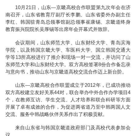
10月21日，山东—京畿高校合作联盟第九次年会在济
南召开，山东省教育厅副厅长李鹏、山东省委外办副主任
李红、韩国驻青岛总领事馆副总领事崔康锡、京畿道终身
教育振兴院院长吴厚锡等出席年会开幕式并致辞。
会议期间，山东师范大学、山东财经大学、青岛滨海
学院，以及韩国京畿大学、车医科大学、国立韩国交通大
学等13所高校进行了推介和现场一对一交流，并访问了山
东师范大学和山东财经大学。双方高校签署8份合作备忘录
与意向书，推动山东与京畿道高校交流合作迈上新台阶。
山东—京畿高校合作联盟成立于2012年，已成功推动
双方高校建立友好关系44对，联合举办中外合作办学项目4
个，在教师互访、学生交流、人才培养和联合科研等方面
开展了卓有成效的合作，为促进两省道乃至中韩两国人文
交流、服务中韩战略伙伴关系作出了积极贡献。
来自山东省与韩国京畿道政府部门及高校代表参加会
议。