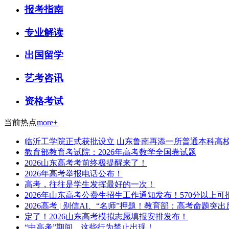
报考指南
专业解读
出国留学
艺考咨讯
资格考试
当前热点
more+
临沂工学院正式获批设立 山东鲁南再添一所普通本科高
教育部教育考试院：2026年高考数学全国卷试题
2026山东高考考前终极提醒来了！
2026年高考举报电话公布！
高考，往往是学生发挥最好的一次！
2026年山东高考公费生招生工作通知发布！570分以上可
2026高考 | 别信AI、“名师”押题！教育部：高考命
定了！2026山东高考模拟志愿填报安排发布！
“中高考”期间，这些行为禁止出现！