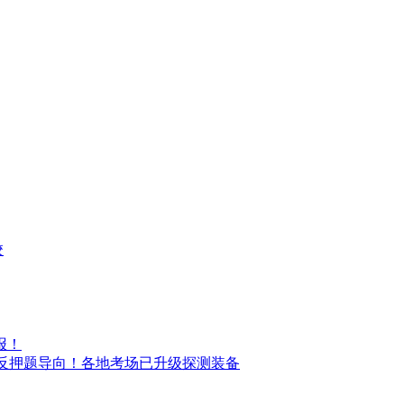
校
报！
题突出反押题导向！各地考场已升级探测装备