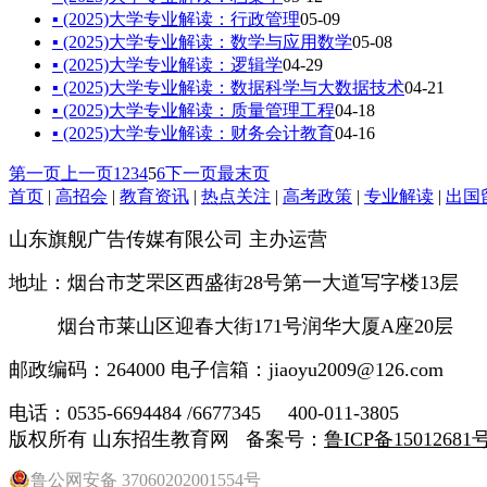
▪ (2025)大学专业解读：行政管理
05-09
▪ (2025)大学专业解读：数学与应用数学
05-08
▪ (2025)大学专业解读：逻辑学
04-29
▪ (2025)大学专业解读：数据科学与大数据技术
04-21
▪ (2025)大学专业解读：质量管理工程
04-18
▪ (2025)大学专业解读：财务会计教育
04-16
第一页
上一页
1
2
3
4
5
6
下一页
最末页
首页
|
高招会
|
教育资讯
|
热点关注
|
高考政策
|
专业解读
|
出国
山东旗舰广告传媒有限公司 主办运营
地址：烟台市芝罘区西盛街28号第一大道写字楼13层
烟台市莱山区迎春大街171号润华大厦A座20层
邮政编码：264000 电子信箱：jiaoyu2009@126.com
电话：0535-6694484 /6677345 400-011-3805
版权所有 山东招生教育网 备案号：
鲁ICP备15012681号
鲁公网安备 37060202001554号